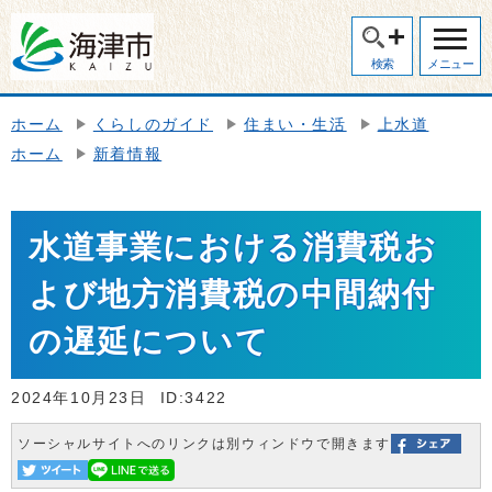
検索
メニュー
ホーム
くらしのガイド
住まい・生活
上水道
ホーム
新着情報
水道事業における消費税お
よび地方消費税の中間納付
の遅延について
2024年10月23日
ID:3422
ソーシャルサイトへのリンクは別ウィンドウで開きます