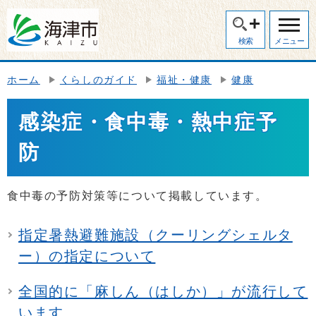
検索
メニュー
ホーム
くらしのガイド
福祉・健康
健康
感染症・食中毒・熱中症予
防
食中毒の予防対策等について掲載しています。
指定暑熱避難施設（クーリングシェルタ
ー）の指定について
全国的に「麻しん（はしか）」が流行して
います