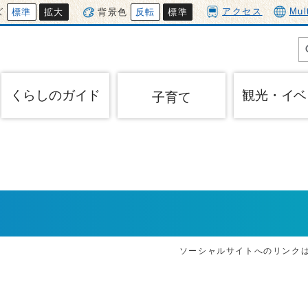
アクセス
Mul
ズ
標準
拡大
背景色
反転
標準
くらしのガイド
観光・イベ
子育て
ソーシャルサイトへのリンク