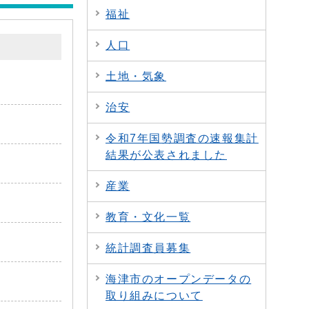
福祉
人口
土地・気象
治安
令和7年国勢調査の速報集計
結果が公表されました
産業
教育・文化一覧
統計調査員募集
海津市のオープンデータの
取り組みについて