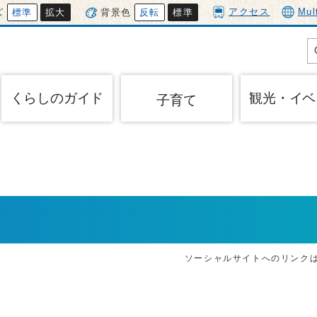
アクセス
Mul
ズ
標準
拡大
背景色
反転
標準
くらしのガイド
観光・イベ
子育て
ソーシャルサイトへのリンク