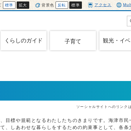
アクセス
Mul
ズ
標準
拡大
背景色
反転
標準
くらしのガイド
観光・イベ
子育て
ソーシャルサイトへのリンク
で、目標や規範となるわたしたちのきまりです。海津市民
して、しあわせな暮らしをするための約束事として、各条