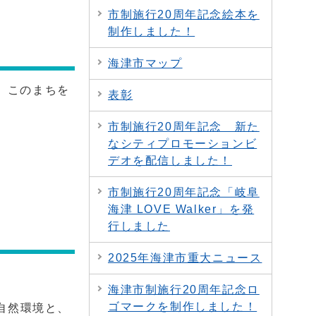
市制施行20周年記念絵本を
制作しました！
海津市マップ
、このまちを
表彰
市制施行20周年記念 新た
なシティプロモーションビ
デオを配信しました！
市制施行20周年記念「岐阜
海津 LOVE Walker」を発
行しました
2025年海津市重大ニュース
海津市制施行20周年記念ロ
ゴマークを制作しました！
自然環境と、