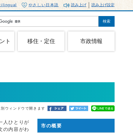
tilingual
やさしい日本語
読み上げ
読み上げ設定
ント
移住・定住
市政情報
は別ウィンドウで開きます
一人ひとりが
市の概要
文の内容がわ