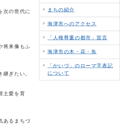
まちの紹介
を次の世代に
海津市へのアクセス
「人権尊重の都市」宣言
や将来像もふ
海津市の木・花・魚
「かいづ」のローマ字表記
について
き継ぎたい。
郷土愛を育
気あるまちづ