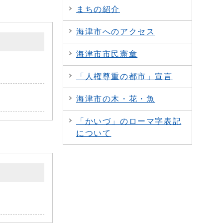
まちの紹介
海津市へのアクセス
海津市市民憲章
「人権尊重の都市」宣言
海津市の木・花・魚
「かいづ」のローマ字表記
について