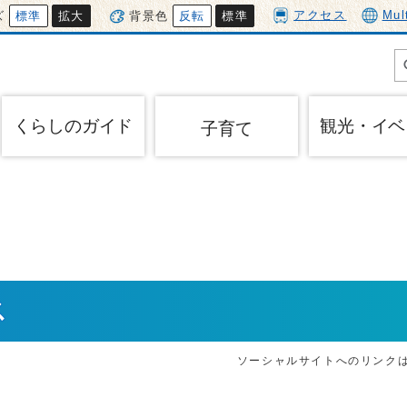
アクセス
Mul
ズ
標準
拡大
背景色
反転
標準
くらしのガイド
観光・イベ
子育て
ス
ソーシャルサイトへのリンク