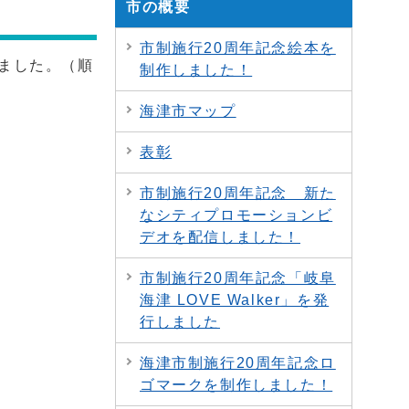
市の概要
市制施行20周年記念絵本を
しました。（順
制作しました！
海津市マップ
表彰
市制施行20周年記念 新た
なシティプロモーションビ
デオを配信しました！
市制施行20周年記念「岐阜
海津 LOVE Walker」を発
行しました
海津市制施行20周年記念ロ
ゴマークを制作しました！