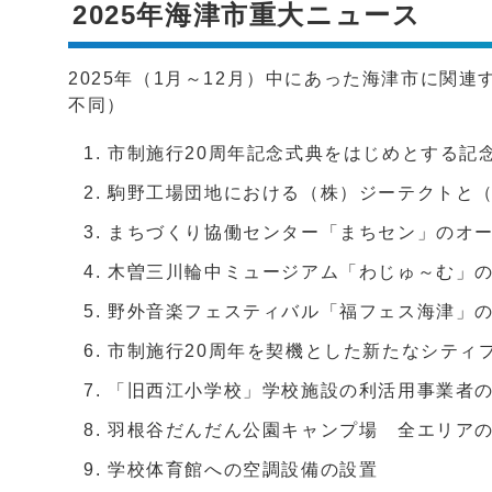
2025年海津市重大ニュース
2025年（1月～12月）中にあった海津市に関
不同）
市制施行20周年記念式典をはじめとする記
駒野工場団地における（株）ジーテクトと
まちづくり協働センター「まちセン」のオ
木曽三川輪中ミュージアム「わじゅ～む」の
野外音楽フェスティバル「福フェス海津」
市制施行20周年を契機とした新たなシティ
「旧西江小学校」学校施設の利活用事業者
羽根谷だんだん公園キャンプ場 全エリア
学校体育館への空調設備の設置