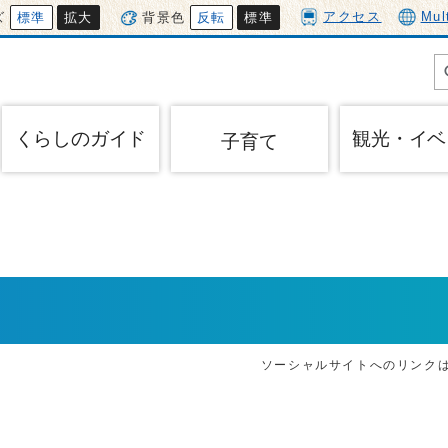
アクセス
Mul
ズ
標準
拡大
背景色
反転
標準
くらしのガイド
観光・イベ
子育て
ソーシャルサイトへのリンク