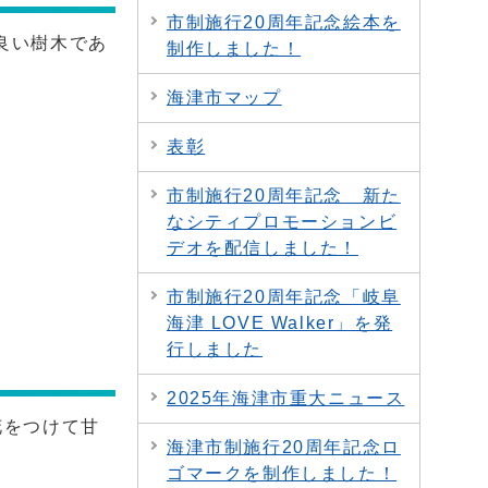
市制施行20周年記念絵本を
良い樹木であ
制作しました！
海津市マップ
表彰
市制施行20周年記念 新た
なシティプロモーションビ
デオを配信しました！
市制施行20周年記念「岐阜
海津 LOVE Walker」を発
行しました
2025年海津市重大ニュース
花をつけて甘
海津市制施行20周年記念ロ
ゴマークを制作しました！