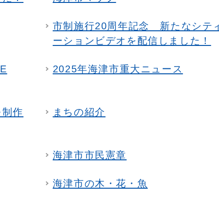
市制施行20周年記念 新たなシテ
ーションビデオを配信しました！
E
2025年海津市重大ニュース
を制作
まちの紹介
海津市市民憲章
海津市の木・花・魚