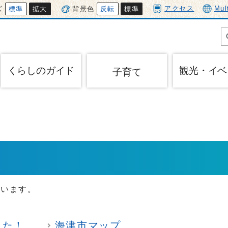
アクセス
Mul
ズ
標準
拡大
背景色
反転
標準
くらしのガイド
観光・イベ
子育て
ています。
した！
海津市マップ