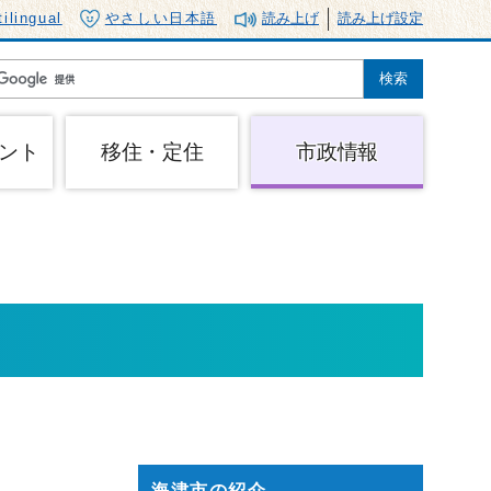
tilingual
やさしい日本語
読み上げ
読み上げ設定
ント
移住・定住
市政情報
海津市の紹介