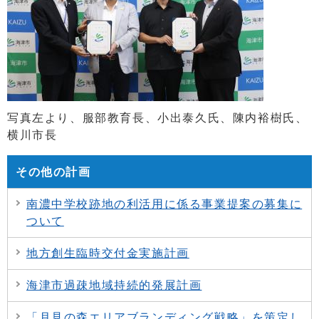
写真左より、服部教育長、小出泰久氏、陳内裕樹氏、
横川市長
その他の計画
南濃中学校跡地の利活用に係る事業提案の募集に
ついて
地方創生臨時交付金実施計画
海津市過疎地域持続的発展計画
「月見の森エリアブランディング戦略」を策定し