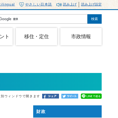
tilingual
やさしい日本語
読み上げ
読み上げ設定
ント
移住・定住
市政情報
は別ウィンドウで開きます
財政