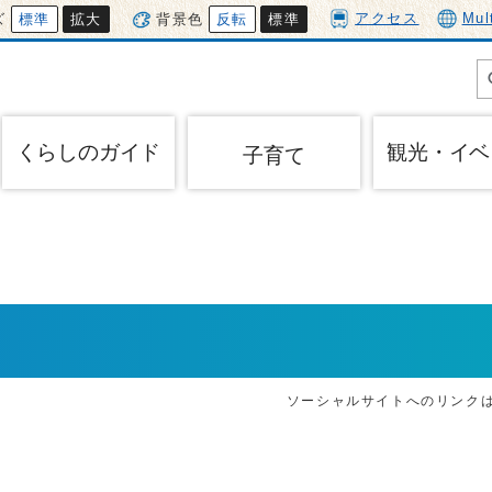
アクセス
Mul
ズ
標準
拡大
背景色
反転
標準
くらしのガイド
観光・イベ
子育て
ソーシャルサイトへのリンク