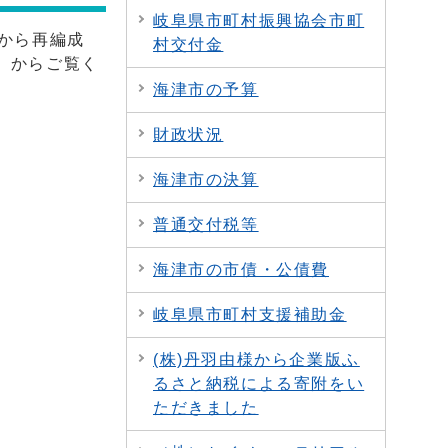
岐阜県市町村振興協会市町
から再編成
村交付金
）からご覧く
海津市の予算
財政状況
海津市の決算
普通交付税等
海津市の市債・公債費
岐阜県市町村支援補助金
(株)丹羽由様から企業版ふ
るさと納税による寄附をい
ただきました