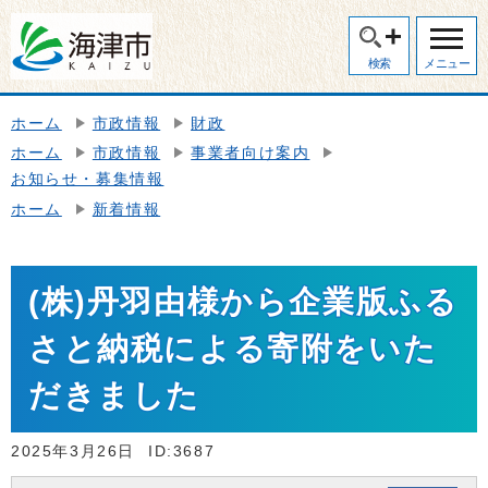
検索
メニュー
ホーム
市政情報
財政
ホーム
市政情報
事業者向け案内
お知らせ・募集情報
ホーム
新着情報
(株)丹羽由様から企業版ふる
さと納税による寄附をいた
だきました
2025年3月26日
ID:3687