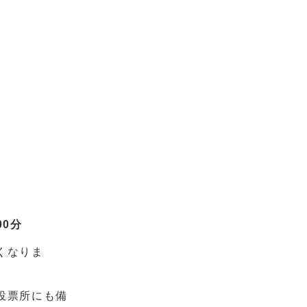
00分
くなりま
投票所にも備