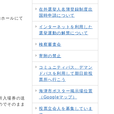
在外選挙人名簿登録制度出
国時申請について
的ホールにて
インターネットを利用した
選挙運動の解禁について
検察審査会
寄附の禁止
コミュニティバス、デマン
ドバスを利用して期日前投
票所へ行こう
海津市ポスター掲示場位置
（Googleマップ）
所入場券の送
のでそのまま
投票立会人を募集していま