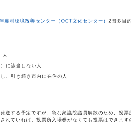
津農村環境改善センター（OCT文化センター）
2階多目
た人
等）に該当しない人
をし、引き続き市内に在住の人
発送する予定ですが、急な衆議院議員解散のため、投票
がされていれば、投票所入場券がなくても投票はできます
。