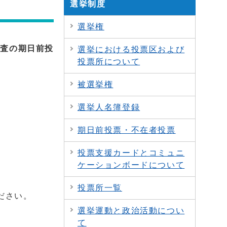
選挙制度
選挙権
審査の期日前投
選挙における投票区および
投票所について
被選挙権
選挙人名簿登録
期日前投票・不在者投票
投票支援カードとコミュニ
ケーションボードについて
投票所一覧
ださい。
選挙運動と政治活動につい
て