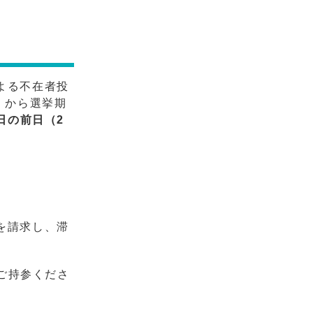
よる不在者投
）から選挙期
日の前日（2
を請求し、滞
ご持参くださ