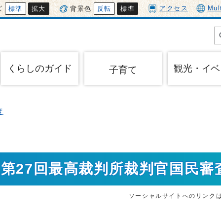
アクセス
Mul
ズ
標準
拡大
背景色
反転
標準
くらしのガイド
観光・イベ
子育て
度
・第27回最高裁判所裁判官国民審
ソーシャルサイトへのリンク