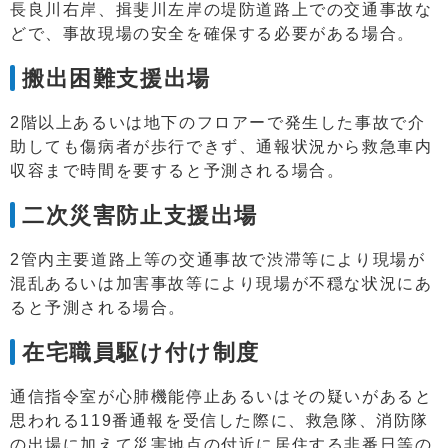
長良川右岸、揖斐川左岸の堤防道路上での交通事故な
どで、事故現場の安全を確保する必要がある場合。
搬出困難支援出場
2階以上あるいは地下のフロアーで発生した事故で介
助しても傷病者が歩行できず、通報状況から救急車内
収容まで時間を要すると予測される場合。
二次災害防止支援出場
2管内主要道路上等の交通事故で渋滞等により現場が
混乱あるいは加害事故等により現場が不穏な状況にあ
ると予測される場合。
在宅職員駆け付け制度
通信指令室が心肺機能停止あるいはその疑いがあると
思われる119番通報を受信した際に、救急隊、消防隊
の出場に加えて災害地点の付近に居住する非番日等の