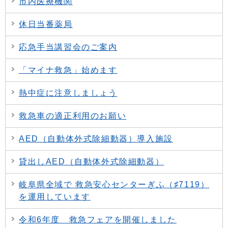
市内医療機関
休日当番薬局
応急手当講習会のご案内
「マイナ救急」始めます
熱中症に注意しましょう
救急車の適正利用のお願い
AED（自動体外式除細動器）導入施設
貸出しAED（自動体外式除細動器）
岐阜県全域で 救急安心センターぎふ（♯7119）
を運用しています
令和6年度 救急フェアを開催しました