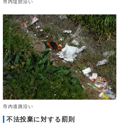
市内堤防沿い
市内道路沿い
不法投棄に対する罰則