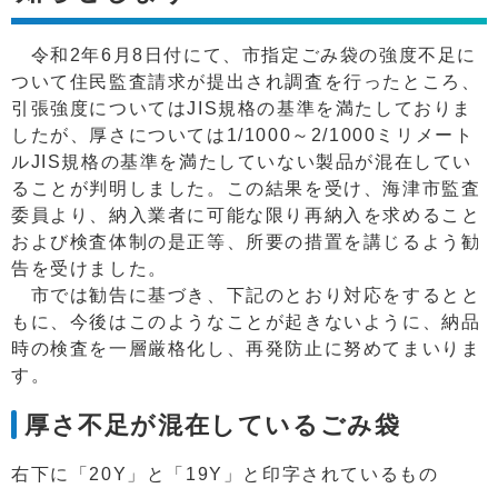
令和2年6月8日付にて、市指定ごみ袋の強度不足に
ついて住民監査請求が提出され調査を行ったところ、
引張強度についてはJIS規格の基準を満たしておりま
したが、厚さについては1/1000～2/1000ミリメート
ルJIS規格の基準を満たしていない製品が混在してい
ることが判明しました。この結果を受け、海津市監査
委員より、納入業者に可能な限り再納入を求めること
および検査体制の是正等、所要の措置を講じるよう勧
告を受けました。
市では勧告に基づき、下記のとおり対応をするとと
もに、今後はこのようなことが起きないように、納品
時の検査を一層厳格化し、再発防止に努めてまいりま
す。
厚さ不足が混在しているごみ袋
右下に「20Y」と「19Y」と印字されているもの