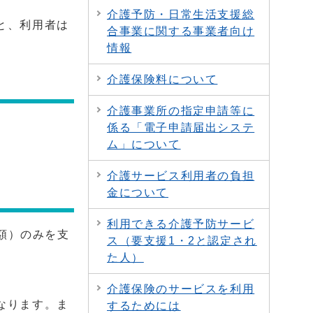
介護予防・日常生活支援総
と、利用者は
合事業に関する事業者向け
情報
介護保険料について
介護事業所の指定申請等に
係る「電子申請届出システ
ム」について
介護サービス利用者の負担
金について
利用できる介護予防サービ
額）のみを支
ス（要支援1・2と認定され
た人）
介護保険のサービスを利用
なります。ま
するためには