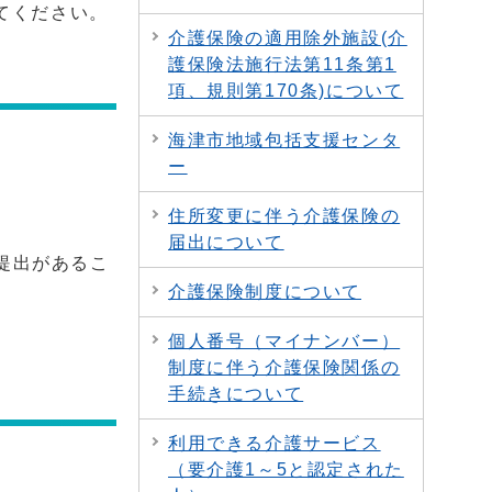
てください。
介護保険の適用除外施設(介
護保険法施行法第11条第1
項、規則第170条)について
海津市地域包括支援センタ
ー
住所変更に伴う介護保険の
届出について
提出があるこ
介護保険制度について
個人番号（マイナンバー）
制度に伴う介護保険関係の
手続きについて
利用できる介護サービス
（要介護1～5と認定された