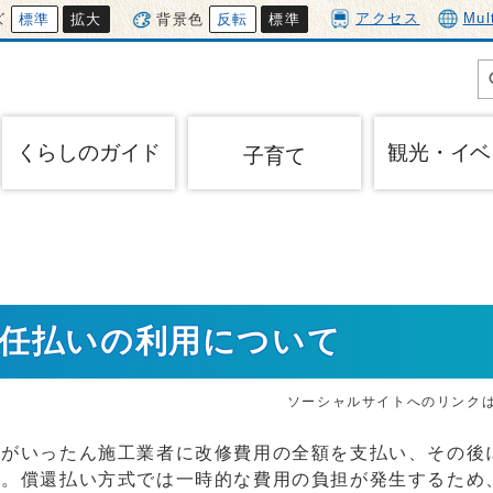
アクセス
Mul
ズ
標準
拡大
背景色
反転
標準
くらしのガイド
観光・イベ
子育て
委任払いの利用について
ソーシャルサイトへのリンク
者がいったん施工業者に改修費用の全額を支払い、その後
す。償還払い方式では一時的な費用の負担が発生するため