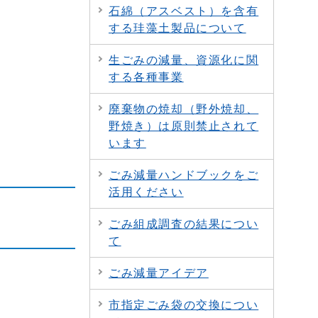
石綿（アスベスト）を含有
する珪藻土製品について
生ごみの減量、資源化に関
する各種事業
廃棄物の焼却（野外焼却、
野焼き）は原則禁止されて
います
ごみ減量ハンドブックをご
活用ください
ごみ組成調査の結果につい
て
ごみ減量アイデア
市指定ごみ袋の交換につい