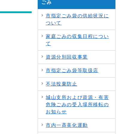
ごみ
市指定ごみ袋の供給状況に
ついて
家庭ごみの収集日程につい
て
資源分別回収事業
市指定ごみ袋等取扱店
不法投棄防止
城山支所および資源・有害
危険ごみの受入場所移転の
お知らせ
市内一斉美化運動