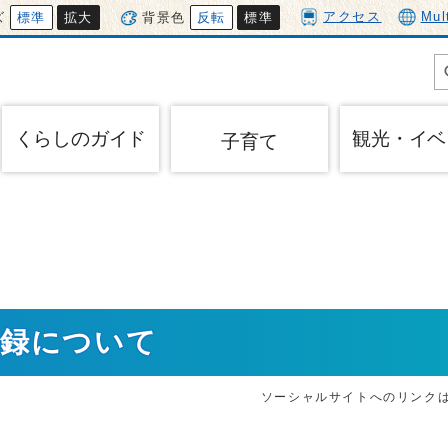
アクセス
Mul
ズ
標準
拡大
背景色
反転
標準
くらしのガイド
観光・イベ
子育て
登録について
ソーシャルサイトへのリンク