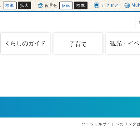
アクセス
Mul
ズ
標準
拡大
背景色
反転
標準
くらしのガイド
観光・イベ
子育て
ソーシャルサイトへのリンク