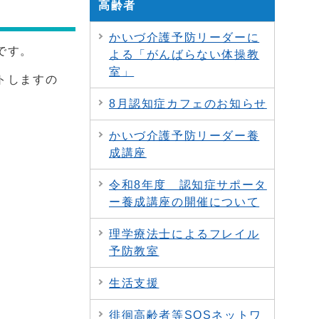
高齢者
かいづ介護予防リーダーに
です。
よる「がんばらない体操教
室」
トしますの
8月認知症カフェのお知らせ
かいづ介護予防リーダー養
成講座
令和8年度 認知症サポータ
ー養成講座の開催について
理学療法士によるフレイル
予防教室
生活支援
徘徊高齢者等SOSネットワ