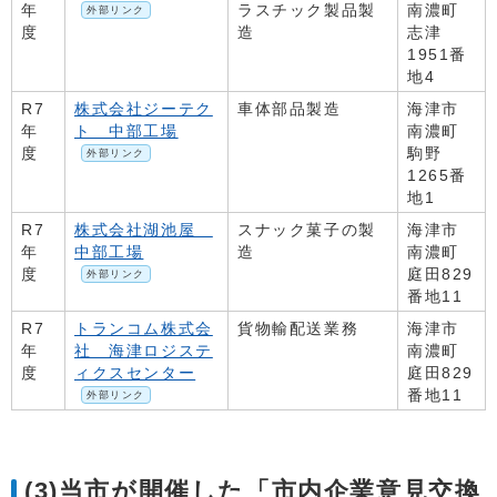
年
ラスチック製品製
南濃町
外部リンク
度
造
志津
1951番
地4
R7
株式会社ジーテク
車体部品製造
海津市
年
ト 中部工場
南濃町
度
駒野
外部リンク
1265番
地1
R7
株式会社湖池屋
スナック菓子の製
海津市
年
中部工場
造
南濃町
度
庭田829
外部リンク
番地11
R7
トランコム株式会
貨物輸配送業務
海津市
年
社 海津ロジステ
南濃町
度
ィクスセンター
庭田829
番地11
外部リンク
(3)当市が開催した「市内企業意見交換