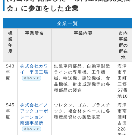
会」に参加をした企業
企業一覧
操
事業所名
事業内容
市内
業
事業
年
所の
度
所在
地
S43
株式会社カワ
鉄道車両部品、自動車製造
海津
年
イ 平田工場
ラインの専用機、工作機
市平
度
械、輸送機、建設機械、食
田町
外部リンク
品機械、射出成形機等の各
三郷
種部品の製造
57番
地10
S45
株式会社イノ
ウレタン、ゴム、プラスチ
海津
年
アックコーポ
ック、複合材をベースに各
市南
度
レーション
種産業資材の製造販売
濃町
南濃事業所
吉田
228
外部リンク