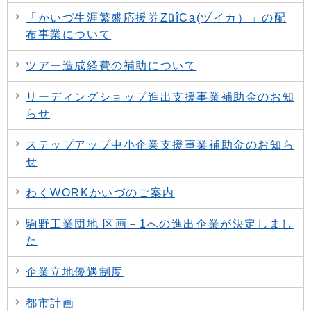
「かいづ生涯繁盛応援券ZüîCa(ヅイカ）」の配
布事業について
ツアー造成経費の補助について
リーディングショップ進出支援事業補助金のお知
らせ
ステップアップ中小企業支援事業補助金のお知ら
せ
わくWORKかいづのご案内
駒野工業団地 区画－1への進出企業が決定しまし
た
企業立地優遇制度
都市計画