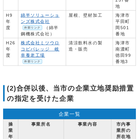
257番
地
H9
綿半ソリューショ
屋根、壁材加工
海津市
年
ンズ株式会社
平田町
度
（綿半
岡501
外部リンク
鋼機株式会社）
番地
H26
株式会社ミツウロ
清涼飲料水の製
海津市
年
コビバレッジ 岐
造・販売
南濃町
度
阜養老工場
徳田99
番地3
外部リンク
(2)合併以後、当市の企業立地奨励措置
の指定を受けた企業
企業一覧
操
事業所名
事業内容
市内事
業
業所の
年
所在地