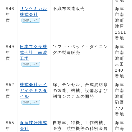
番地
S46
サンケミカル
不織布製造販売
海津
年
株式会社
市南
度
濃町
外部リンク
津屋
1511
番地
S49
日本フクラ株
ソファ・ベッド・ダイニン
海津
年
式会社 南濃
グの製造販売
市南
度
工場
濃町
吉田
外部リンク
240
番地
S52
株式会社ナイ
綿、テンセル、合成混紡糸
海津
年
ガイテキスタ
の製造、機械、設備および
市南
度
イル
制御システムの開発
濃町
駒野
外部リンク
778
番地
S55
近藤技研株式
自動車、特機、工作機械、
海津
年
会社
医療、航空機等の精密金属
市海