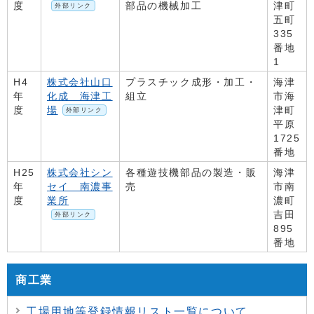
度
部品の機械加工
津町
外部リンク
五町
335
番地
1
H4
株式会社山口
プラスチック成形・加工・
海津
年
化成 海津工
組立
市海
度
場
津町
外部リンク
平原
1725
番地
H25
株式会社シン
各種遊技機部品の製造・販
海津
年
セイ 南濃事
売
市南
度
業所
濃町
吉田
外部リンク
895
番地
商工業
工場用地等登録情報リスト一覧について