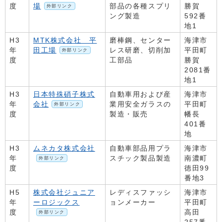
度
場
部品の各種スプリ
勝賀
外部リンク
ング製造
592番
地1
H3
MTK株式会社 平
磨棒鋼、センター
海津市
年
田工場
レス研磨、切削加
平田町
外部リンク
度
工部品
勝賀
2081番
地1
H3
日本特殊硝子株式
自動車用および産
海津市
年
会社
業用安全ガラスの
平田町
外部リンク
度
製造・販売
幡長
401番
地
H3
ムネカタ株式会社
自動車部品用プラ
海津市
年
スチック製品製造
南濃町
外部リンク
度
徳田99
番地3
H5
株式会社ジュニア
レディスファッシ
海津市
年
ーロジックス
ョンメーカー
平田町
度
高田
外部リンク