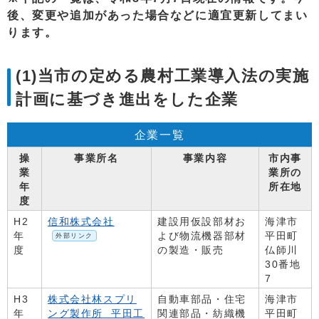
後、変更や追加があった場合などに適宜更新してまい
ります。
(1)当市の定める農村工業導入法の実施
計画に基づき進出をした企業
企業一覧
操
事業所名
事業内容
市内事
業
業所の
年
所在地
度
H2
信和株式会社
建設用仮設部材お
海津市
年
よび物流機器部材
平田町
外部リンク
度
の製造・販売
仏師川
30番地
7
H3
株式会社林スプリ
自動車部品・住宅
海津市
年
ング製作所 平田工
関連部品・紡織機
平田町