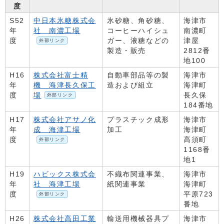
度
S52
中日本氷糖株式会
氷砂糖、角砂糖、
海津市
年
社 南濃工場
コーヒーハイシュ
南濃町
度
ガー、液糖などの
津屋
外部リンク
製造・販売
2812番
地100
H16
株式会社富士精
自動車部品等の製
海津市
年
機 海津長久保工
造および組立
海津町
度
場
長久保
外部リンク
184番地
H17
株式会社アサノ化
プラスチック成形
海津市
年
成 海津工場
加工
海津町
度
高須町
外部リンク
1168番
地1
H19
ハビックス株式会
不織布関連事業、
海津市
年
社 海津工場
紙関連事業
海津町
度
平原723
外部リンク
番地
H26
株式会社高田工業
輸送用機械器具プ
海津市