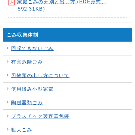
家庭ごみの分別と出し方 (PDF形式、
592.31KB)
ごみ収集体制
回収できないごみ
有害危険ごみ
刃物類の出し方について
使用済み小型家電
陶磁器類ごみ
プラスチック製容器包装
粗大ごみ