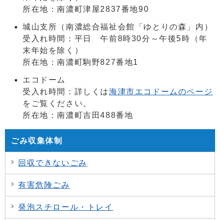
所在地：南濃町津屋2837番地90
城山支所（南濃総合福祉会館「ゆとりの森」内）
受入れ時間：平日 午前8時30分～午後5時（年
末年始を除く）
所在地：南濃町駒野827番地1
エコドーム
受入れ時間：詳しくは
海津市エコドームのページ
をご覧ください。
所在地：南濃町吉田488番地
ごみ収集体制
回収できないごみ
有害危険ごみ
発泡スチロール・トレイ