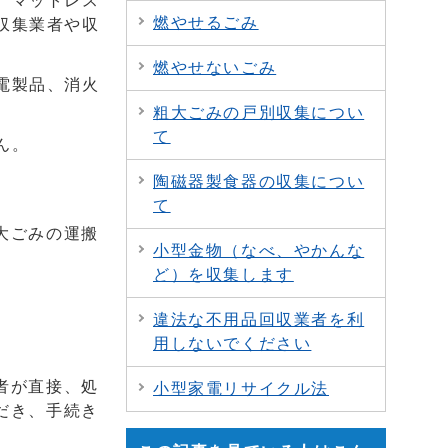
、マットレス
燃やせるごみ
収集業者や収
燃やせないごみ
電製品、消火
粗大ごみの戸別収集につい
て
ん。
陶磁器製食器の収集につい
て
大ごみの運搬
小型金物（なべ、やかんな
ど）を収集します
違法な不用品回収業者を利
用しないでください
者が直接、処
小型家電リサイクル法
だき、手続き