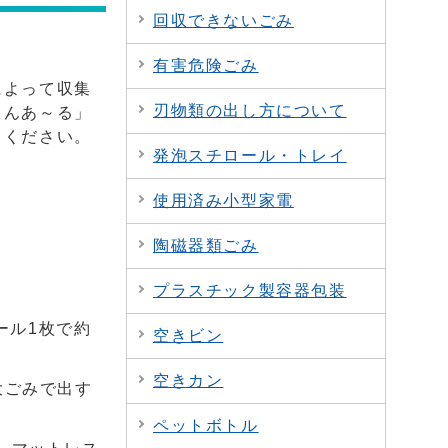
回収できないごみ
有害危険ごみ
によって収集
刃物類の出し方について
さんあ～る」
てください。
発泡スチロール・トレイ
使用済み小型家電
陶磁器類ごみ
プラスチック製容器包装
ール1枚で約
空きビン
空きカン
大ごみで出す
ペットボトル