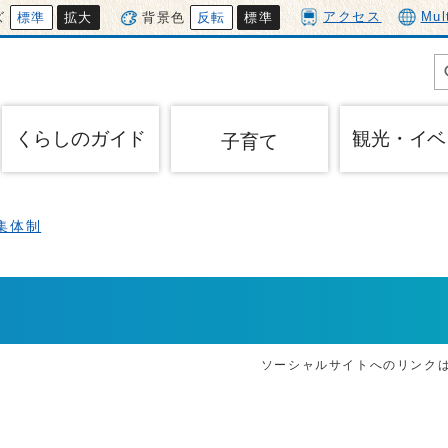
アクセス
Mul
ズ
標準
拡大
背景色
反転
標準
くらしのガイド
観光・イベ
子育て
集体制
ソーシャルサイトへのリンク