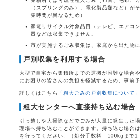
集積所では可燃性粗大ごみ（布団、毛布、
（スプリングのみ）、電化製品類など）が
集時間が異なるため）
家電リサイクル対象品目（テレビ、エアコ
器などは収集できません。
市が実施するごみ収集は、家庭から出た物
戸別収集を利用する場合
大型で自宅から集積所までの運搬が困難な場合
にお困りの皆さんの負担を軽減するため、事前
詳しくはこちら
「粗大ごみの戸別収集について
粗大センターへ直接持ち込む場合
引っ越しや大掃除などでごみが大量に発生した
理場へ持ち込むことができます。持ち込む場合
を行ってください。（処分手数料 100kgまで1，0