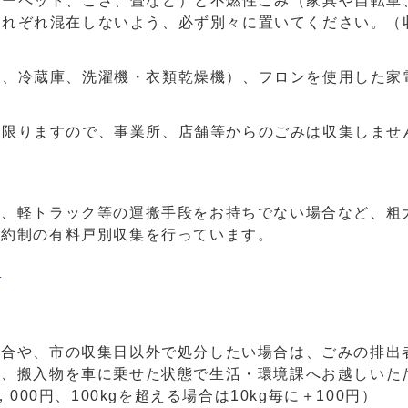
カーペット、ござ、畳など）と不燃性ごみ（家具や自転車
それぞれ混在しないよう、必ず別々に置いてください。（
ン、冷蔵庫、洗濯機・衣類乾燥機）、フロンを使用した家
に限りますので、事業所、店舗等からのごみは収集しませ
や、軽トラック等の運搬手段をお持ちでない場合など、粗
予約制の有料戸別収集を行っています。
」
場合や、市の収集日以外で処分したい場合は、ごみの排出
は、搬入物を車に乗せた状態で生活・環境課へお越しいた
00円、100kgを超える場合は10kg毎に＋100円）