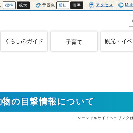
アクセス
Mul
ズ
標準
拡大
背景色
反転
標準
くらしのガイド
観光・イベ
子育て
動物の目撃情報について
ソーシャルサイトへのリンク