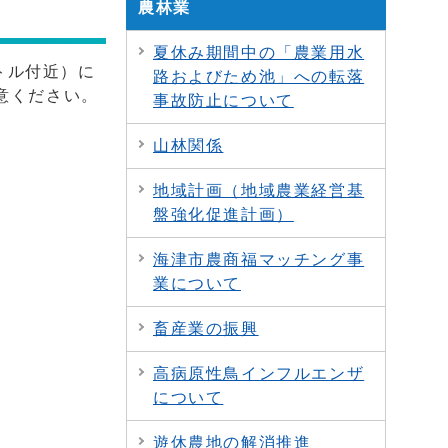
農林業
夏休み期間中の「農業用水
トル付近）に
路およびため池」への転落
意ください。
事故防止について
山林関係
地域計画（地域農業経営基
盤強化促進計画）
海津市農商福マッチング事
業について
畜産業の振興
高病原性鳥インフルエンザ
について
遊休農地の解消推進