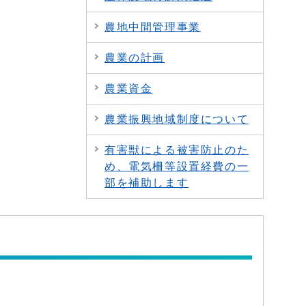
農地中間管理事業
農業の計画
農業資金
農業振興地域制度について
有害獣による被害防止のた
め、電気柵等設置経費の一
部を補助します