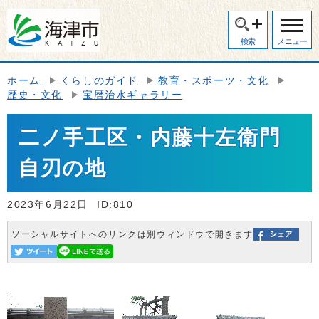
検索
メニュー
ホーム
くらしのガイド
教育・スポーツ・文化
歴史・文化
宝暦治水ギャラリー
二ノ手工区・内藤十左衛門
自刃の地
2023年6月22日
ID:810
ソーシャルサイトへのリンクは別ウィンドウで開きます