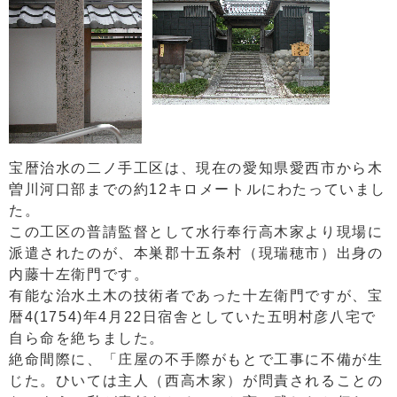
宝暦治水の二ノ手工区は、現在の愛知県愛西市から木
曽川河口部までの約12キロメートルにわたっていまし
た。
この工区の普請監督として水行奉行高木家より現場に
派遣されたのが、本巣郡十五条村（現瑞穂市）出身の
内藤十左衛門です。
有能な治水土木の技術者であった十左衛門ですが、宝
暦4(1754)年4月22日宿舎としていた五明村彦八宅で
自ら命を絶ちました。
絶命間際に、「庄屋の不手際がもとで工事に不備が生
じた。ひいては主人（西高木家）が問責されることの