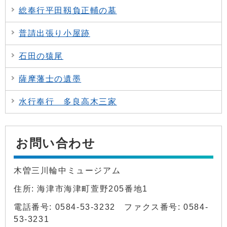
総奉行平田靱負正輔の墓
普請出張り小屋跡
石田の猿尾
薩摩藩士の遺墨
水行奉行 多良高木三家
お問い合わせ
木曽三川輪中ミュージアム
住所: 海津市海津町萱野205番地1
電話番号: 0584-53-3232 ファクス番号: 0584-
53-3231