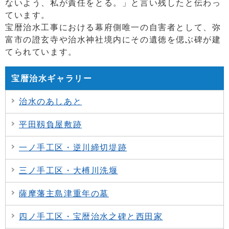
ないよう、私が責任をとる。」と言い残したと伝わっ
ています。
宝暦治水工事における幕府側唯一の自害者として、弥
富市の證玄寺や治水神社境内にその遺徳を偲ぶ碑が建
てられています。
宝暦治水ギャラリー
治水のあしあと
平田靱負屋敷跡
一ノ手工区・逆川締切堤跡
三ノ手工区・大榑川洗堰
薩摩藩主島津重年の墓
四ノ手工区・宝暦治水之碑と西田家