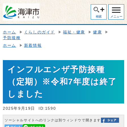
検索
メニュー
ホーム
くらしのガイド
福祉・健康
健康
予防接種
ホーム
新着情報
インフルエンザ予防接種
（定期）※令和7年度は終了
しました
2025年9月19日
ID:1590
ソーシャルサイトへのリンクは別ウィンドウで開きます