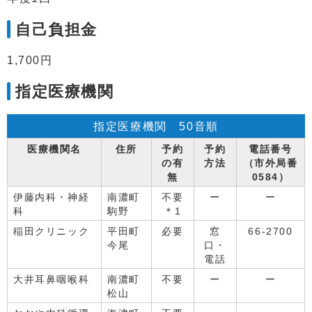
自己負担金
1,700円
指定医療機関
指定医療機関 50音順
医療機関名
住所
予約
予約
電話番号
の有
方法
（市外局番
無
0584）
伊藤内科・神経
南濃町
不要
ー
ー
科
駒野
＊1
稲田クリニック
平田町
必要
窓
66-2700
今尾
口・
電話
大井耳鼻咽喉科
南濃町
不要
ー
ー
松山