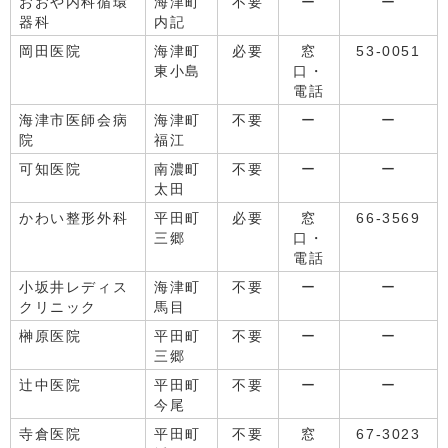
おおや内科循環
海津町
不要
ー
ー
器科
内記
岡田医院
海津町
必要
窓
53-0051
東小島
口・
電話
海津市医師会病
海津町
不要
ー
ー
院
福江
可知医院
南濃町
不要
ー
ー
太田
かわい整形外科
平田町
必要
窓
66-3569
三郷
口・
電話
小坂井レディス
海津町
不要
ー
ー
クリニック
馬目
榊原医院
平田町
不要
ー
ー
三郷
辻中医院
平田町
不要
ー
ー
今尾
寺倉医院
平田町
不要
窓
67-3023