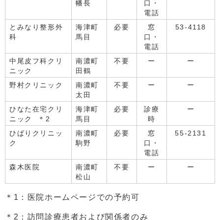
幡長
口・
電話
とみなり整形外
海津町
必要
窓
53-4118
科
馬目
口・
電話
中尾皮フ科クリ
南濃町
不要
ー
ー
ニック
田鶴
野村クリニック
南濃町
不要
ー
ー
太田
ひなた在宅クリ
海津町
必要
診療
ー
ニック ＊2
馬目
時
ひばりクリニッ
南濃町
必要
窓
55-2131
ク
駒野
口・
電話
森木医院
南濃町
不要
ー
ー
松山
＊1：医院ホームページでの予約可
＊2：訪問診療患者および関係者のみ