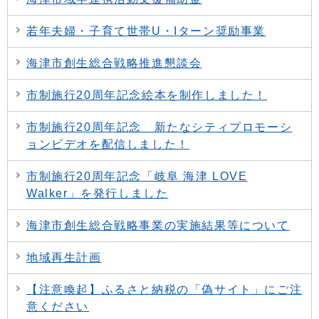
若年夫婦・子育て世帯U・Iターン奨励事業
海津市創生総合戦略推進懇談会
市制施行20周年記念絵本を制作しました！
市制施行20周年記念 新たなシティプロモーシ
ョンビデオを配信しました！
市制施行20周年記念「岐阜 海津 LOVE
Walker」を発行しました
海津市創生総合戦略事業の実施結果等について
地域再生計画
【注意喚起】ふるさと納税の「偽サイト」にご注
意ください