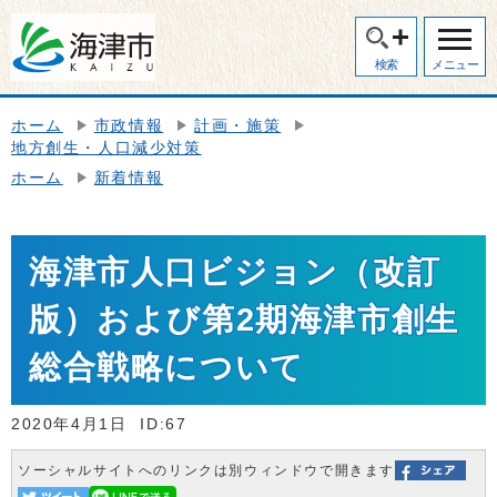
検索
メニュー
ホーム
市政情報
計画・施策
地方創生・人口減少対策
ホーム
新着情報
海津市人口ビジョン（改訂
版）および第2期海津市創生
総合戦略について
2020年4月1日
ID:67
ソーシャルサイトへのリンクは別ウィンドウで開きます