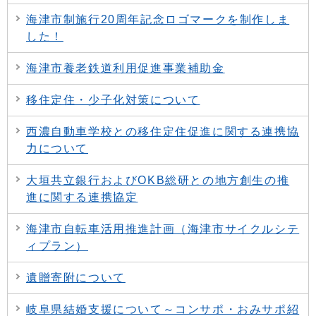
海津市制施行20周年記念ロゴマークを制作しま
した！
海津市養老鉄道利用促進事業補助金
移住定住・少子化対策について
西濃自動車学校との移住定住促進に関する連携協
力について
大垣共立銀行およびOKB総研との地方創生の推
進に関する連携協定
海津市自転車活用推進計画（海津市サイクルシテ
ィプラン）
遺贈寄附について
岐阜県結婚支援について～コンサポ・おみサポ紹