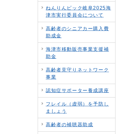
ねんりんピック岐阜2025海
津市実行委員会について
高齢者のシニアカー購入費
助成金
海津市移動販売事業支援補
助金
高齢者見守りネットワーク
事業
認知症サポーター養成講座
フレイル（虚弱）を予防し
ましょう
高齢者の補聴器助成