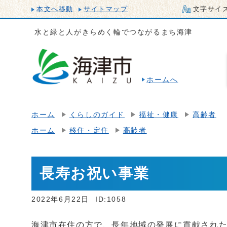
本文へ移動
サイトマップ
文字サイ
水と緑と人がきらめく輪でつながるまち海津
ホームへ
ホーム
くらしのガイド
福祉・健康
高齢者
ホーム
移住・定住
高齢者
長寿お祝い事業
2022年6月22日
ID:1058
海津市在住の方で、長年地域の発展に貢献され