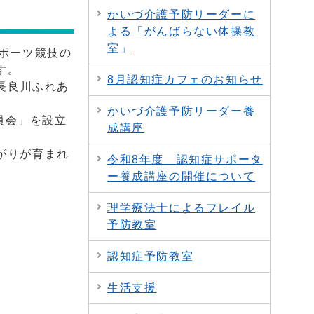
かいづ介護予防リーダーに
よる「がんばらない体操教
室」
ポーツ競技の
す。
8月認知症カフェのお知らせ
長良川ふれあ
かいづ介護予防リーダー養
員会」を設立
成講座
がりが育まれ
令和8年度 認知症サポータ
ー養成講座の開催について
理学療法士によるフレイル
予防教室
認知症予防教室
生活支援