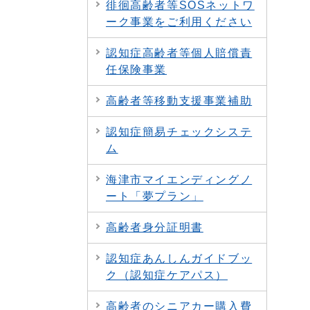
徘徊高齢者等SOSネットワ
ーク事業をご利用ください
認知症高齢者等個人賠償責
任保険事業
高齢者等移動支援事業補助
認知症簡易チェックシステ
ム
海津市マイエンディングノ
ート「夢プラン」
高齢者身分証明書
認知症あんしんガイドブッ
ク（認知症ケアパス）
高齢者のシニアカー購入費