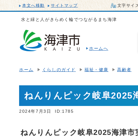
本文へ移動
サイトマップ
文字サイ
水と緑と人がきらめく輪でつながるまち海津
ホームへ
ホーム
くらしのガイド
福祉・健康
高齢者
ねんりんピック岐阜202
2024年7月3日
ID:1785
ねんりんピック岐阜2025海津