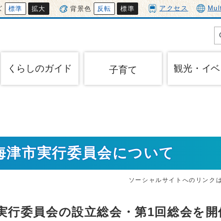
アクセス
Mul
ズ
標準
拡大
背景色
反転
標準
くらしのガイド
観光・イベ
子育て
5海津市実行委員会について
ソーシャルサイトへのリンク
市実行委員会の設立総会・第1回総会を