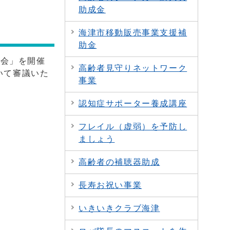
助成金
海津市移動販売事業支援補
助金
総会」を開催
高齢者見守りネットワーク
いて審議いた
事業
認知症サポーター養成講座
フレイル（虚弱）を予防し
ましょう
高齢者の補聴器助成
長寿お祝い事業
いきいきクラブ海津