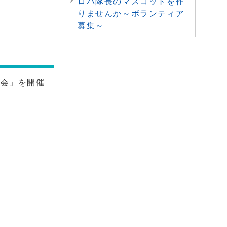
ロバ隊長のマスコットを作
りませんか～ボランティア
募集～
総会」を開催