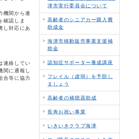
津市実行委員会について
力機関から連
高齢者のシニアカー購入費
を確認しま
助成金
携し対応にあ
海津市移動販売事業支援補
助金
認知症サポーター養成講座
は連絡してい
機関に通報し
フレイル（虚弱）を予防し
組合等に協力
ましょう
高齢者の補聴器助成
長寿お祝い事業
いきいきクラブ海津