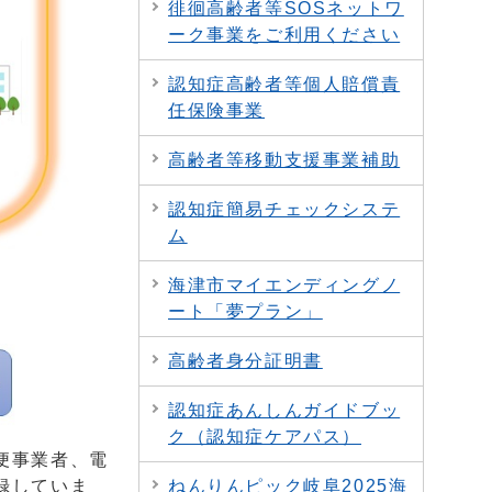
徘徊高齢者等SOSネットワ
ーク事業をご利用ください
認知症高齢者等個人賠償責
任保険事業
高齢者等移動支援事業補助
認知症簡易チェックシステ
ム
海津市マイエンディングノ
ート「夢プラン」
高齢者身分証明書
認知症あんしんガイドブッ
ク（認知症ケアパス）
便事業者、電
ねんりんピック岐阜2025海
録していま