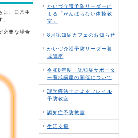
かいづ介護予防リーダーに
もに、日常生
よる「がんばらない体操教
す。
室」
が必要な場合
8月認知症カフェのお知らせ
かいづ介護予防リーダー養
成講座
令和8年度 認知症サポータ
ー養成講座の開催について
理学療法士によるフレイル
予防教室
認知症予防教室
生活支援