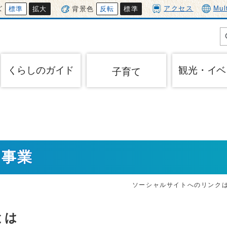
アクセス
Mul
ズ
標準
拡大
背景色
反転
標準
くらしのガイド
観光・イベ
子育て
ク事業
ソーシャルサイトへのリンク
とは