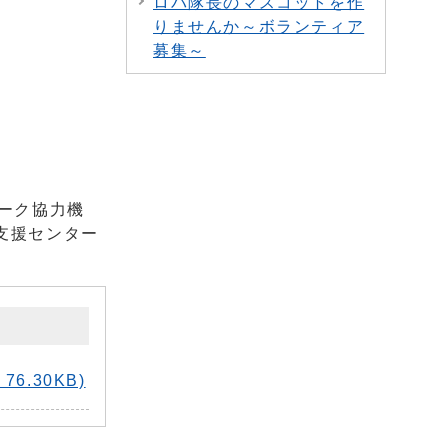
ロバ隊長のマスコットを作
りませんか～ボランティア
募集～
ーク協力機
支援センター
.30KB)