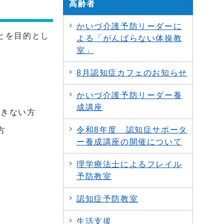
高齢者
かいづ介護予防リーダーに
とを目的とし
よる「がんばらない体操教
室」
8月認知症カフェのお知らせ
かいづ介護予防リーダー養
成講座
できない方
令和8年度 認知症サポータ
方
ー養成講座の開催について
理学療法士によるフレイル
予防教室
認知症予防教室
生活支援