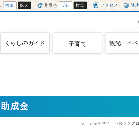
アクセス
Mul
ズ
標準
拡大
背景色
反転
標準
くらしのガイド
観光・イベ
子育て
費助成金
ソーシャルサイトへのリンク