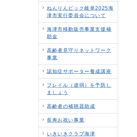
ねんりんピック岐阜2025海
津市実行委員会について
海津市移動販売事業支援補
助金
高齢者見守りネットワーク
事業
認知症サポーター養成講座
フレイル（虚弱）を予防し
ましょう
高齢者の補聴器助成
長寿お祝い事業
いきいきクラブ海津