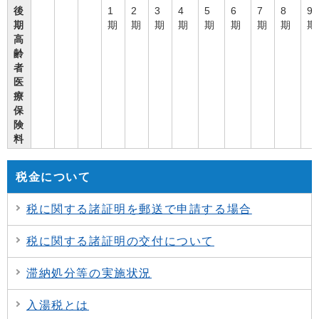
後
1
2
3
4
5
6
7
8
9
期
期
期
期
期
期
期
期
期
期
高
齢
者
医
療
保
険
料
税金について
税に関する諸証明を郵送で申請する場合
税に関する諸証明の交付について
滞納処分等の実施状況
入湯税とは