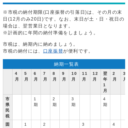
※市税の納付期限(口座振替の引落日)は、その月の末
日(12月のみ20日)です。なお、末日が土・日・祝日の
場合は、翌営業日となります。
※計画的に年間の納付準備をしましょう。
市税は、納期内に納めましょう。
市税の納付には、
口座振替
が便利です。
納期一覧表
4
5
6
7
8
9
10
11
12
翌
2
3
月
月
月
月
月
月
月
月
月
年
月
月
1
月
市
1
2
3
4
県
期
期
期
期
民
税
固
1
2
3
4