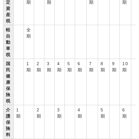
定
期
期
期
期
資
産
税
軽
全
自
期
動
車
税
国
1
2
3
4
5
6
7
8
9
10
民
期
期
期
期
期
期
期
期
期
期
健
康
保
険
税
介
1
2
3
4
5
6
護
期
期
期
期
期
期
保
険
料