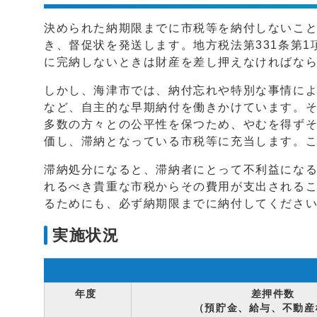
決められた納期限までに市税等を納付しないこ
き、督促状を発送します。地方税法第331条第
に完納しないときは財産を差し押えなければな
しかし、海津市では、納付忘れや特別な事情に
など、自主的な早期納付を働きかけています。
多数の方々との公平性を保つため、やむを得ず
価し、滞納となっている市税等に充当します。
滞納処分になると、滞納者にとって不利益にな
れるべき貴重な市税からその費用が支出される
るためにも、必ず納期限までに納付してくださ
実施状況
年度
差押件数
（預貯金、給与、不動産