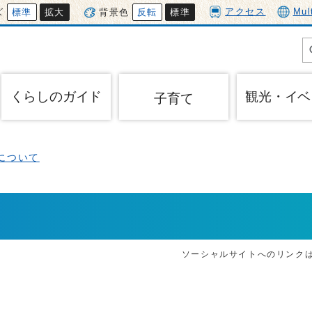
アクセス
Mul
ズ
標準
拡大
背景色
反転
標準
くらしのガイド
観光・イベ
子育て
について
ソーシャルサイトへのリンク