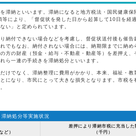
とを滞納といいます。滞納になると地方税法・国民健康保
1項等により、「督促状を発した日から起算して10日を経
らない」と定められています。
より納付できない場合などを考慮し、督促状送付後も催告
それでもなお、納付されない場合には、納期限までに納め
その方の財産（預金・給与・不動産・動産等）を差押え、
これら一連の手続きを滞納処分といいます。
るだけでなく、滞納整理に費用がかかり、本来、福祉・教
ことになり、市民にとって大きな損失となります。市税を
い。
滞納処分等実施状況
差押により滞納市税に充当した
など）
（千円）