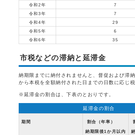
令和2年
7
令和3年
7
令和4年
29
令和5年
6
令和6年
35
市税などの滞納と延滞金
納期限までに納付されませんと、督促および滞
から本税を全額納付された日までの日数に応じ
※延滞金の割合は、下表のとおりです。
延滞金の割合
期間
割合（年率）
納期限後1か月以内