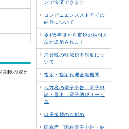
ンで決済できます
コンビニエンスストアでの
納付について
令和5年度から市税の納付方
法が追加されます
消費税の軽減税率制度につ
いて
納期限の翌日
指定・指定代理金融機関
地方税の電子申告、電子申
請・届出、電子納税サービ
ス
口座振替のお勧め
国税庁「国税電子申告・納