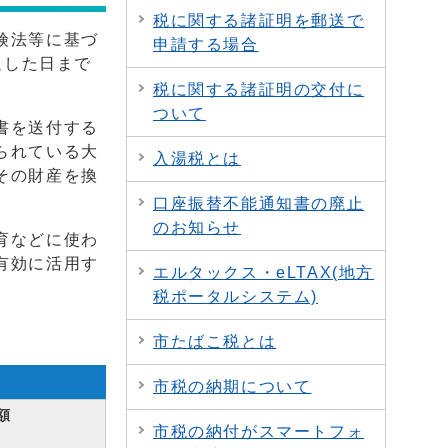
税に関する諸証明を郵送で
険法等に基づ
申請する場合
過した日まで
税に関する諸証明の交付に
ついて
書を送付する
られている大
入湯税とは
その財産を換
口座振替不能通知書の廃止
のお知らせ
育などに使わ
有効に活用す
エルタックス・eLTAX(地方
税ポータルシステム)
市たばこ税とは
市税の納期について
額
市税の納付がスマートフォ