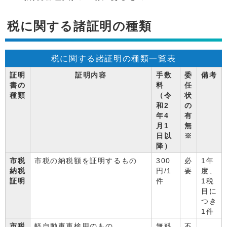
税に関する諸証明の種類
税に関する諸証明の種類一覧表
証明
証明内容
手数
委
備考
書の
料
任
種類
（令
状
和2
の
年4
有
月1
無
日以
※
降）
市税
市税の納税額を証明するもの
300
必
1年
納税
円/1
要
度、
証明
件
1税
目に
つき
1件
市税
軽自動車車検用のもの
無料
不