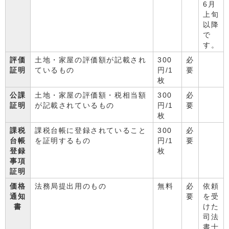
6月
上旬
以降
で
す。
評価
土地・家屋の評価額が記載され
300
必
証明
ているもの
円/1
要
枚
公課
土地・家屋の評価額・税相当額
300
必
証明
が記載されているもの
円/1
要
枚
課税
課税台帳に登録されていること
300
必
台帳
を証明するもの
円/1
要
登録
枚
事項
証明
価格
法務局提出用のもの
無料
必
依頼
通知
要
を受
書
けた
司法
書士