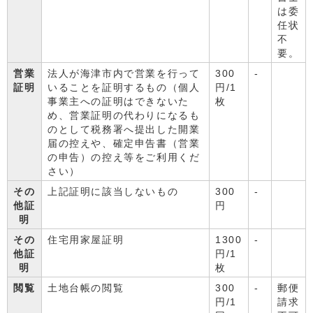
は委
任状
不
要。
営業
法人が海津市内で営業を行って
300
-
証明
いることを証明するもの（個人
円/1
事業主への証明はできないた
枚
め、営業証明の代わりになるも
のとして税務署へ提出した開業
届の控えや、確定申告書（営業
の申告）の控え等をご利用くだ
さい）
その
上記証明に該当しないもの
300
-
他証
円
明
その
住宅用家屋証明
1300
-
他証
円/1
明
枚
閲覧
土地台帳の閲覧
300
-
郵便
円/1
請求