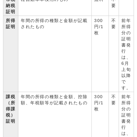
納税
要
証明
所得
年間の所得の種類と金額が記載
300
不
前年
証明
されたもの
円/1
要
所得
枚
分の
証明
書発
行
は、
6月
上旬
以降
で
す。
課税
年間の所得の種類と金額、控除
300
不
前年
（所
額、年税額等が記載されたもの
円/1
要
所得
得課
枚
分の
税）
証明
証明
書発
行
は、