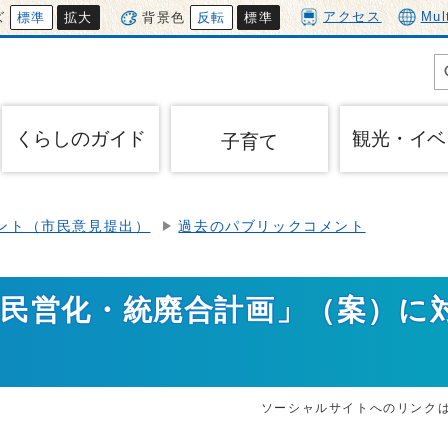
アクセス
Mul
ズ
標準
拡大
背景色
反転
標準
くらしのガイド
観光・イベ
子育て
ント（市民意見提出）
過去のパブリックコメント
園民営化・統廃合計画」（案）に
ソーシャルサイトへのリンク