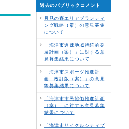
過去のパブリックコメント
月見の森エリアブランディ
ング戦略（案）の意見募集
について
「海津市過疎地域持続的発
展計画（案）」に対する意
見募集結果について
「海津市スポーツ推進計
画 改訂版（案）」の意見
等募集結果について
「海津市市民協働推進計画
（案）」に対する意見募集
結果について
「海津市サイクルシティプ