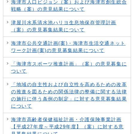
海津市人口ビジョン（案）および海津市創生総合
戦略（案）の意見結果について
津屋川水系清水池ハリヨ生息地保存管理計画
（案）の意見募集結果について
海津市公共交通計画(案)・海津市生活交通ネット
ワーク計画(案)の意見募集結果について
「海津市スポーツ推進計画」（案）の意見募集に
ついて
「地域の自主性および自立性を高めるための改革
の推進を図るための関係法律の整備に関する法律
の施行に伴う条例の制定」に対する意見募集結果
について
海津市高齢者保健福祉計画・介護保険事業計画
【平成27年度～平成29年度】（案）に対する意
見募集結果について