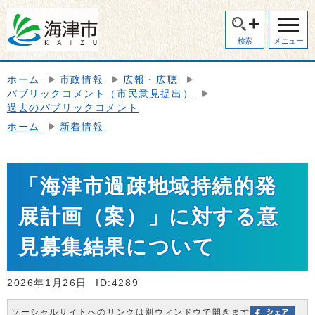
検索
メニュー
ホーム
市政情報
広報・広聴
パブリックコメント（市民意見提出）
過去のパブリックコメント
ホーム
新着情報
「海津市過疎地域持続的発
展計画（案）」に対する意
見募集結果について
2026年1月26日
ID:4289
ソーシャルサイトへのリンクは別ウィンドウで開きます