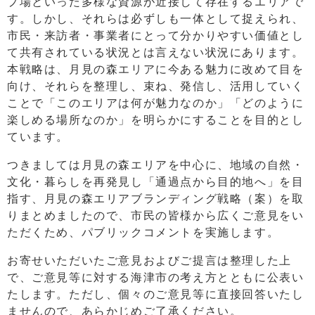
プ場といった多様な資源が近接して存在するエリアで
す。しかし、それらは必ずしも一体として捉えられ、
市民・来訪者・事業者にとって分かりやすい価値とし
て共有されている状況とは言えない状況にあります。
本戦略は、月見の森エリアに今ある魅力に改めて目を
向け、それらを整理し、束ね、発信し、活用していく
ことで「このエリアは何が魅力なのか」「どのように
楽しめる場所なのか」を明らかにすることを目的とし
ています。
つきましては月見の森エリアを中心に、地域の自然・
文化・暮らしを再発見し「通過点から目的地へ」を目
指す、月見の森エリアブランディング戦略（案）を取
りまとめましたので、市民の皆様から広くご意見をい
ただくため、パブリックコメントを実施します。
お寄せいただいたご意見およびご提言は整理した上
で、ご意見等に対する海津市の考え方とともに公表い
たします。ただし、個々のご意見等に直接回答いたし
ませんので、あらかじめご了承ください。