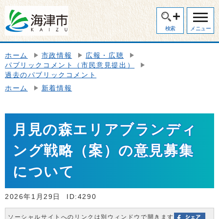
検索
メニュー
ホーム
市政情報
広報・広聴
パブリックコメント（市民意見提出）
過去のパブリックコメント
ホーム
新着情報
月見の森エリアブランディ
ング戦略（案）の意見募集
について
2026年1月29日
ID:4290
ソーシャルサイトへのリンクは別ウィンドウで開きます