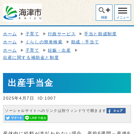
検索
メニュー
ホーム
子育て
行政サービス
手当と助成制度
ホーム
くらしの簡単検索
助成・手当て
ホーム
子育て
妊娠・出産
出産に関する補助金と制度
出産手当金
2025年4月7日
ID:1007
ソーシャルサイトへのリンクは別ウィンドウで開きます
産休中に給料が支払われない場合、産前6週間～産後8