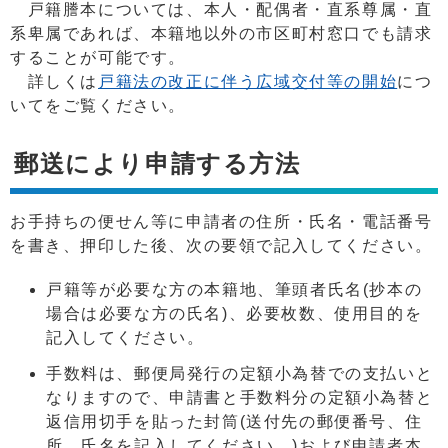
戸籍謄本については、本人・配偶者・直系尊属・直
系卑属であれば、本籍地以外の市区町村窓口でも請求
することが可能です。
詳しくは
戸籍法の改正に伴う広域交付等の開始
につ
いてをご覧ください。
郵送により申請する方法
お手持ちの便せん等に申請者の住所・氏名・電話番号
を書き、押印した後、次の要領で記入してください。
戸籍等が必要な方の本籍地、筆頭者氏名(抄本の
場合は必要な方の氏名)、必要枚数、使用目的を
記入してください。
手数料は、郵便局発行の定額小為替での支払いと
なりますので、申請書と手数料分の定額小為替と
返信用切手を貼った封筒(送付先の郵便番号、住
所、氏名を記入してください。)および申請者本