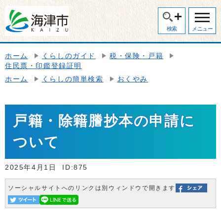
検索
メニュー
ホーム
くらしのガイド
税・保険・戸籍
住民票・印鑑登録証明
ホーム
くらしの簡単検索
おくやみ
戸籍・除籍謄抄本の申請に
ついて
2025年4月1日
ID:875
ソーシャルサイトへのリンクは別ウィンドウで開きます