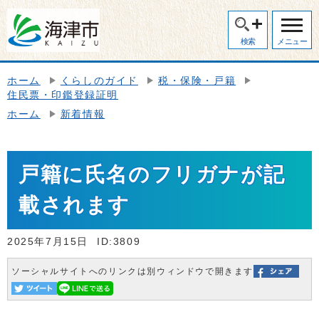
検索
メニュー
ホーム
くらしのガイド
税・保険・戸籍
住民票・印鑑登録証明
ホーム
新着情報
戸籍に氏名のフリガナが記
載されます
2025年7月15日
ID:3809
ソーシャルサイトへのリンクは別ウィンドウで開きます