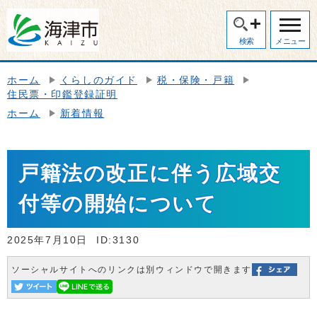
検索
メニュー
ホーム
くらしのガイド
税・保険・戸籍
住民票・印鑑登録証明
ホーム
新着情報
戸籍法の改正に伴う広域交
付等の開始について
2025年7月10日
ID:3130
ソーシャルサイトへのリンクは別ウィンドウで開きます