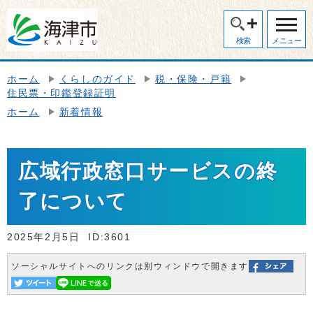
検索
メニュー
ホーム
くらしのガイド
税・保険・戸籍
住民票・印鑑登録証明
ホーム
新着情報
広域行政窓口サービスの終
了について
2025年2月5日
ID:3601
ソーシャルサイトへのリンクは別ウィンドウで開きます