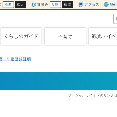
アクセス
Mul
ズ
標準
拡大
背景色
反転
標準
くらしのガイド
観光・イベ
子育て
票・印鑑登録証明
ソーシャルサイトへのリンク