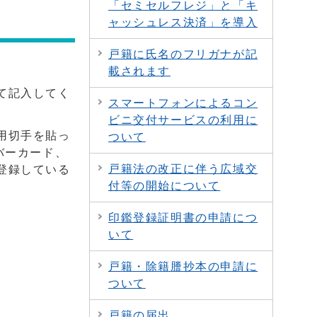
「セミセルフレジ」と「キ
ャッシュレス決済」を導入
戸籍に氏名のフリガナが記
載されます
て記入してく
スマートフォンによるコン
ビニ交付サービスの利用に
用切手を貼っ
ついて
バーカード、
戸籍法の改正に伴う広域交
登録している
付等の開始について
印鑑登録証明書の申請につ
いて
戸籍・除籍謄抄本の申請に
ついて
戸籍の届出