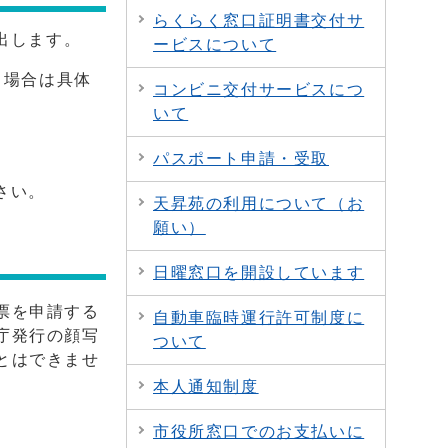
らくらく窓口証明書交付サ
出します。
ービスについて
る場合は具体
コンビニ交付サービスにつ
いて
パスポート申請・受取
さい。
天昇苑の利用について（お
願い）
日曜窓口を開設しています
票を申請する
自動車臨時運行許可制度に
庁発行の顔写
ついて
とはできませ
本人通知制度
市役所窓口でのお支払いに