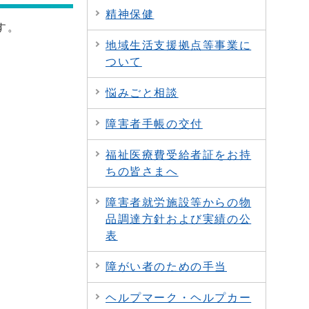
精神保健
す。
地域生活支援拠点等事業に
ついて
悩みごと相談
障害者手帳の交付
福祉医療費受給者証をお持
ちの皆さまへ
障害者就労施設等からの物
品調達方針および実績の公
表
障がい者のための手当
ヘルプマーク・ヘルプカー