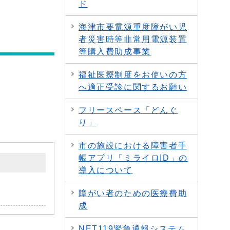
ド
海津市要電源重度障がい児
者災害時等非常用電源装置
等購入費助成事業
福祉医療制度をお使いの方
へ適正受診に関するお願い
フリースペース「どんぐ
り」
市の施設における障害者手
帳アプリ「ミライロID」の
導入について
障がい者のための医療費助
成
NET119緊急通報システム