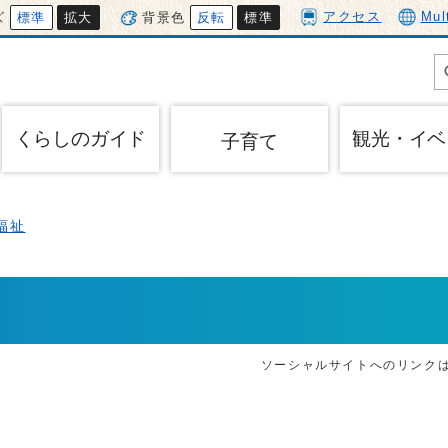
アクセス
Mul
ズ
標準
拡大
背景色
反転
標準
くらしのガイド
観光・イベ
子育て
福祉
ス
ソーシャルサイトへのリンク