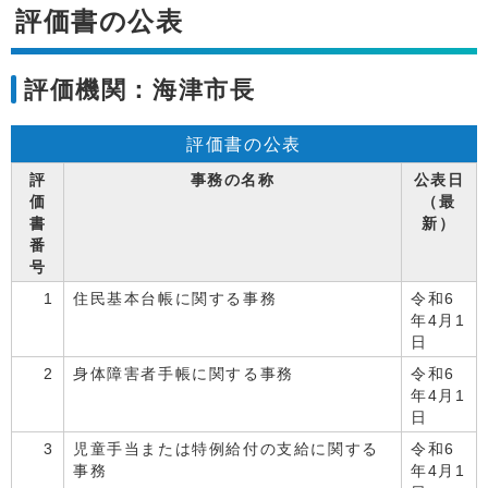
評価書の公表
評価機関：海津市長
評価書の公表
評
事務の名称
公表日
価
（最
書
新）
番
号
1
住民基本台帳に関する事務
令和6
年4月1
日
2
身体障害者手帳に関する事務
令和6
年4月1
日
3
児童手当または特例給付の支給に関する
令和6
事務
年4月1