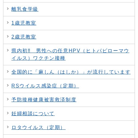
離乳食学級
1歳児教室
2歳児教室
県内初‼ 男性への任意HPV（ヒトパピローマウ
イルス）ワクチン接種
全国的に「麻しん（はしか）」が流行しています
RSウイルス感染症（定期）
予防接種健康被害救済制度
妊婦相談について
ロタウイルス（定期）