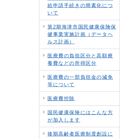
給申請手続きの簡素化につ
いて
第2期海津市国民健康保険保
健事業実施計画（データヘ
ルス計画）
医療費の負担区分と高額療
養費などの所得区分
医療費の一部負担金の減免
等について
医療費控除
国民健康保険にはこんな方
が加入します
後期高齢者医療制度創設に