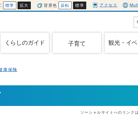
アクセス
Mul
ズ
標準
拡大
背景色
反転
標準
くらしのガイド
観光・イベ
子育て
健康保険
て
ソーシャルサイトへのリンク