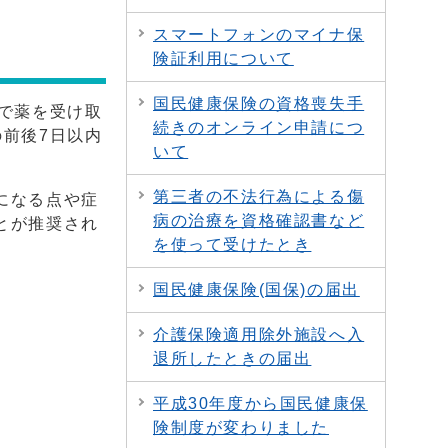
スマートフォンのマイナ保
険証利用について
国民健康保険の資格喪失手
で薬を受け取
続きのオンライン申請につ
前後7日以内
いて
第三者の不法行為による傷
になる点や症
病の治療を資格確認書など
とが推奨され
を使って受けたとき
国民健康保険(国保)の届出
介護保険適用除外施設へ入
退所したときの届出
平成30年度から国民健康保
険制度が変わりました