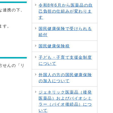
令和8年6月から医薬品の自
な連携の下、
己負担の仕組みが変わりま
。
す
ます。
国民健康保険で受けられる
給付
国民健康保険税
子ども・子育て支援金制度
について
方せんの「リ
外国人の方の国民健康保険
の加入について
ジェネリック医薬品（後発
医薬品）およびバイオシミ
ラー（バイオ後続品）につ
いて