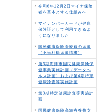
令和6年12月2日マイナ保険
者を基本とする仕組みへ
マイナンバーカードが健康
保険証として利用できるよ
うになりました
国民健康保険医療費の返還
（不当利得返還請求）
第3期海津市国民健康保険保
健事業実施計画（データヘ
ルス計画）および第4期特定
健康診査等実施計画
第3期特定健康診査等実施計
画
国民健康保険高額療養費支