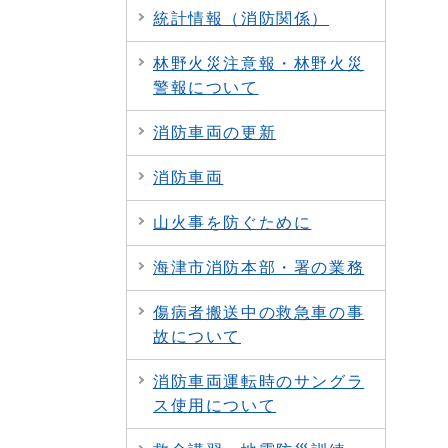
統計情報（消防関係）
林野火災注意報・林野火災
警報について
消防車両の更新
消防車両
山火事を防ぐために
海津市消防本部・署の業務
傷病者搬送中の救急車の事
故について
消防車両運転時のサングラ
ス使用について