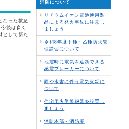
消防について
リチウムイオン電池使用製
となった救急
品による発火事故に注意し
。今後は多く
ましょう
材として新た
令和8年度甲種・乙種防火管
理講習について
地震時に電気を遮断できる
感震ブレーカーについて
雨や水害に伴う電気火災に
ついて
住宅用火災警報器を設置し
ましょう
消防本部・消防署