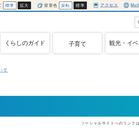
アクセス
Mul
ズ
標準
拡大
背景色
反転
標準
くらしのガイド
観光・イベ
子育て
いて
て
ソーシャルサイトへのリンク