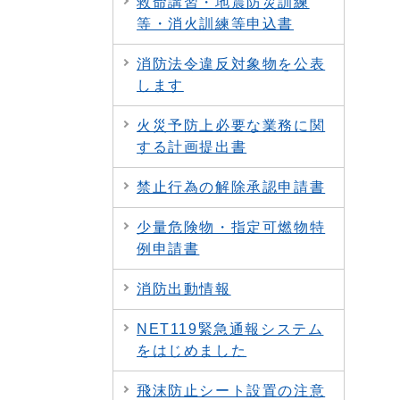
救命講習・地震防災訓練
等・消火訓練等申込書
消防法令違反対象物を公表
します
火災予防上必要な業務に関
する計画提出書
禁止行為の解除承認申請書
少量危険物・指定可燃物特
例申請書
消防出動情報
NET119緊急通報システム
をはじめました
飛沫防止シート設置の注意