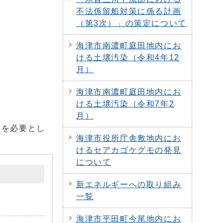
不法係留船対策に係る計画
（第3次）」の策定について
海津市南濃町庭田地内にお
ける土壌汚染（令和4年12
月）
海津市南濃町庭田地内にお
ける土壌汚染（令和7年2
月）
援を必要とし
海津市役所庁舎敷地内にお
けるセアカゴケグモの発見
について
新エネルギーへの取り組み
一覧
海津市平田町今尾地内にお