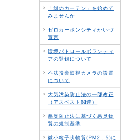
「緑のカーテン」を始めて
みませんか
ゼロカーボンシティかいづ
宣言
環境パトロールボランティ
アの登録について
不法投棄監視カメラの設置
について
大気汚染防止法の一部改正
（アスベスト関連）
悪臭防止法に基づく悪臭物
質の規制基準
微小粒子状物質(PM2．5)に