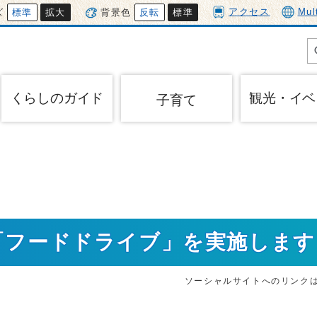
アクセス
Mul
ズ
標準
拡大
背景色
反転
標準
くらしのガイド
観光・イベ
子育て
で「フードドライブ」を実施します
ソーシャルサイトへのリンク