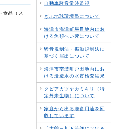
自動車騒音常時監視
ト食品（スー
ぎふ地球環境塾について
海津市海津町馬目地内にお
ける魚類へい死について
騒音規制法・振動規制法に
基づく届出について
海津市南濃町戸田地内にお
ける浸透水の水質検査結果
クビアカツヤカミキリ（特
定外来生物）について
家庭から出る廃食用油を回
収しています
「木曽三川下流部における