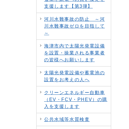
支援します【第3弾】
河川水難事故の防止 ～河
川水難事故ゼロを目指して
～
海津市内で太陽光発電設備
を設置・操業される事業者
の皆様へお願いします
太陽光発電設備や蓄電池の
設置をお考えの人へ
クリーンエネルギー自動車
（EV・FCV・PHEV）の購
入を支援します
公共水域等水質検査