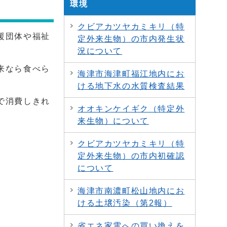
環境
クビアカツヤカミキリ（特
援団体や福祉
定外来生物）の市内発生状
況について
来なら食べら
海津市海津町福江地内にお
ける地下水の水質検査結果
で消費しきれ
オオキンケイギク（特定外
来生物）について
クビアカツヤカミキリ（特
定外来生物）の市内初確認
について
海津市南濃町松山地内にお
ける土壌汚染（第2報）
省エネ家電への買い換えを