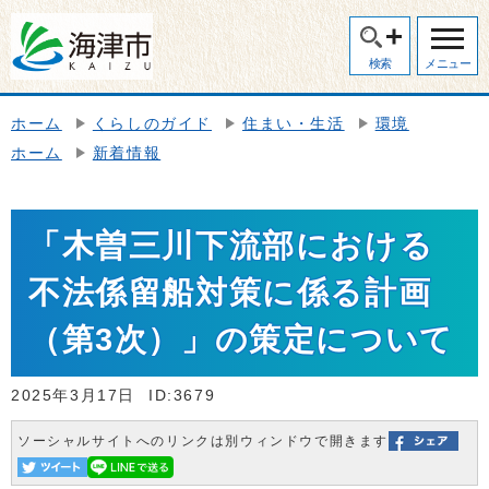
検索
メニュー
ホーム
くらしのガイド
住まい・生活
環境
ホーム
新着情報
「木曽三川下流部における
不法係留船対策に係る計画
（第3次）」の策定について
2025年3月17日
ID:3679
ソーシャルサイトへのリンクは別ウィンドウで開きます