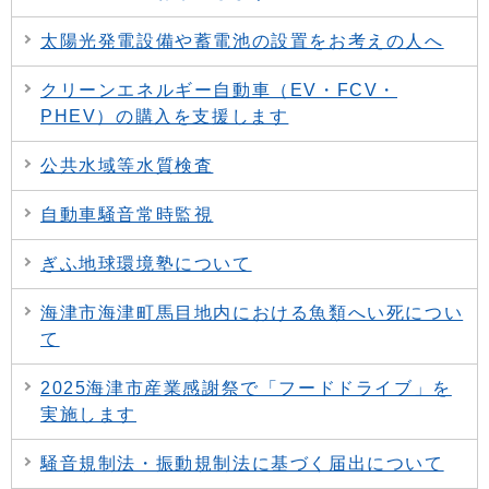
太陽光発電設備や蓄電池の設置をお考えの人へ
クリーンエネルギー自動車（EV・FCV・
PHEV）の購入を支援します
公共水域等水質検査
自動車騒音常時監視
ぎふ地球環境塾について
海津市海津町馬目地内における魚類へい死につい
て
2025海津市産業感謝祭で「フードドライブ」を
実施します
騒音規制法・振動規制法に基づく届出について